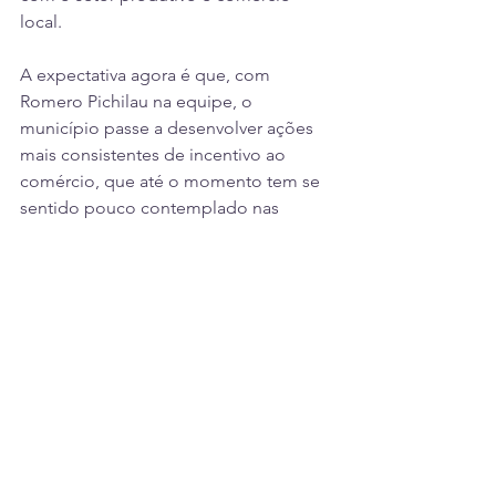
local.
A expectativa agora é que, com 
Romero Pichilau na equipe, o 
município passe a desenvolver ações 
mais consistentes de incentivo ao 
comércio, que até o momento tem se 
sentido pouco contemplado nas 
decisões da gestão municipal.
Enquanto a nomeação oficial não é 
publicada, a população acompanha de 
perto os desdobramentos da situação, 
principalmente no que diz respeito às 
denúncias veiculadas pelo BR104.
Política
Notícias