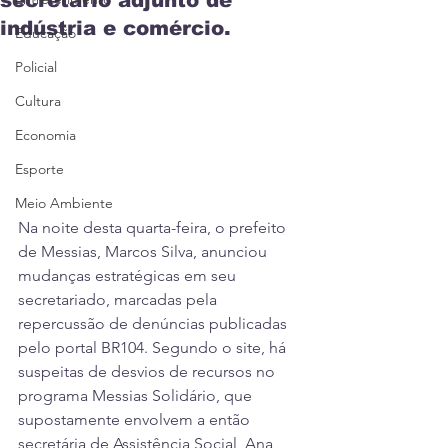
secretário adjunto de
indústria e comércio.
Educação
Policial
Cultura
Economia
Esporte
Meio Ambiente
Na noite desta quarta-feira, o prefeito 
de Messias, Marcos Silva, anunciou 
mudanças estratégicas em seu 
secretariado, marcadas pela 
repercussão de denúncias publicadas 
pelo portal BR104. Segundo o site, há 
suspeitas de desvios de recursos no 
programa Messias Solidário, que 
supostamente envolvem a então 
secretária de Assistência Social, Ana 