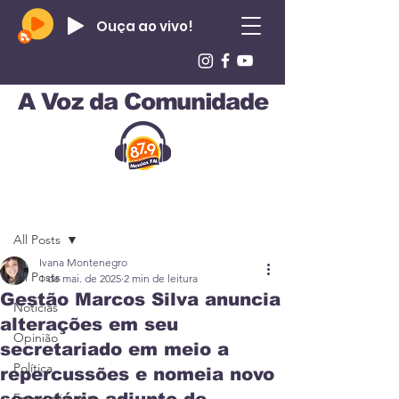
Ouça ao vivo!
A Voz da Comunidade
Post
All Posts
Ivana Montenegro
All Posts
1 de mai. de 2025
2 min de leitura
Gestão Marcos Silva anuncia
Notícias
alterações em seu
Opinião
secretariado em meio a
Política
repercussões e nomeia novo
Entreterimento